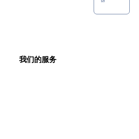
我们的服务
一站
香港
香港
职业
式香
移民
生活
提升
港升
咨询
管家
计划
学服
务
低门
为赴港
指导留
槛，投
学生免
学生提