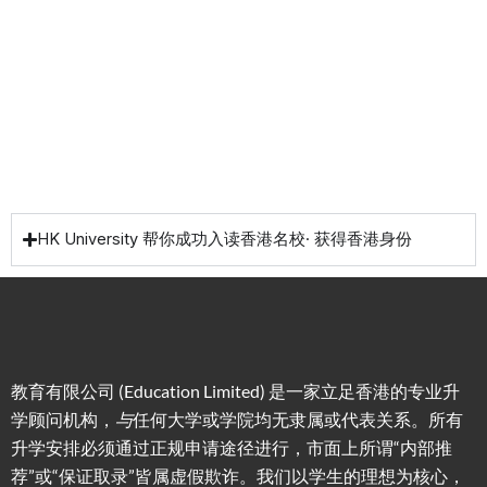
资少的
费提供
高职场
申请规
移居方
生活援
竞争力
划/背景
式规划
助
提升/名
校攻略
HK University 帮你成功入读香港名校· 获得香港身份
教育有限公司 (Education Limited) 是一家立足香港的专业升
学顾问机构，
与
任何大学或学院均无隶属或代表关系。所有
升学安排必须通过正规申请途径进行，市面上所谓“内部推
荐”或“保证取录”皆属虚假欺诈。我们以学生的理想为核心，