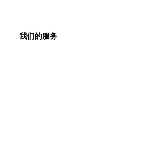
我们的服务
一站
香港
香港
职业
式香
移民
生活
提升
港升
咨询
管家
计划
学服
务
低门
为赴港
指导留
槛，投
学生免
学生提
资少的
费提供
高职场
申请规
移居方
生活援
竞争力
划/背景
式规划
助
提升/名
校攻略