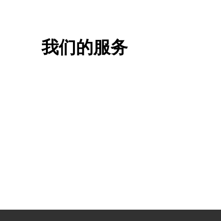
我们的服务
一站式香港升学服务
香港移
申请规划/背景提升/名校攻略
低门槛，