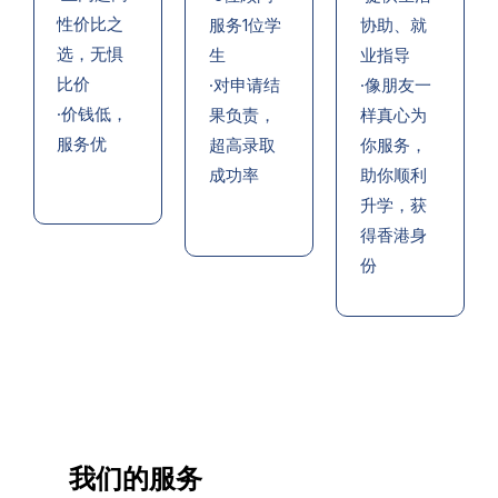
性价比之
服务1位学
协助、就
选，无惧
生
业指导
比价
·对申请结
·像朋友一
·价钱低，
果负责，
样真心为
服务优
超高录取
你服务，
成功率
助你顺利
升学，获
得香港身
份
我们的服务