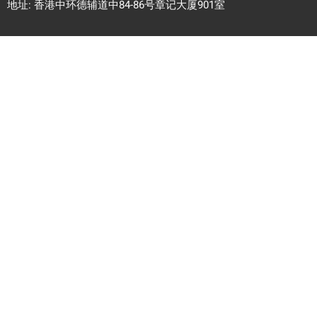
地址: 香港中环德辅道中84-86号章记大厦901室