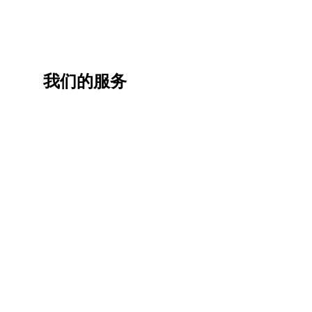
我们的服务
一站
香港
香港
职业
式香
移民
生活
提升
港升
咨询
管家
计划
学服
务
低门
为赴港
指导留
槛，投
学生免
学生提
资少的
费提供
高职场
申请规
移居方
生活援
竞争力
划/背景
式规划
助
提升/名