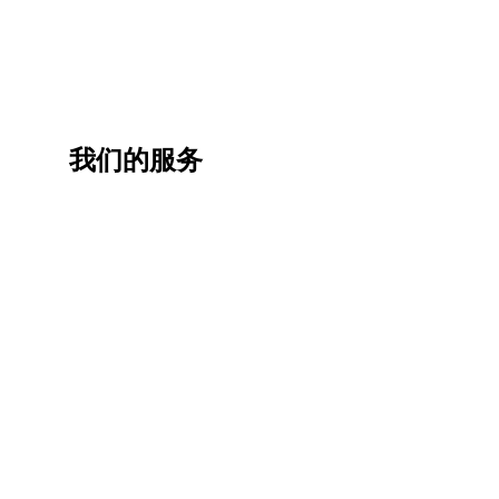
我们的服务
一站
香港
香港
职业
式香
移民
生活
提升
港升
咨询
管家
计划
学服
务
低门
为赴港
指导留
槛，投
学生免
学生提
资少的
费提供
高职场
申请规
移居方
生活援
竞争力
划/背景
式规划
助