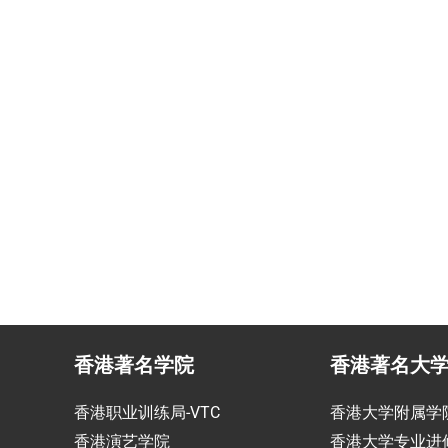
民咨询
香港生活管家
投资少的移居方式规划
为赴港学生免费提供生活援
香港著名学院
香港著名大
香港职业训练局-VTC
香港大学附属学
香港演艺学院
香港大学专业进