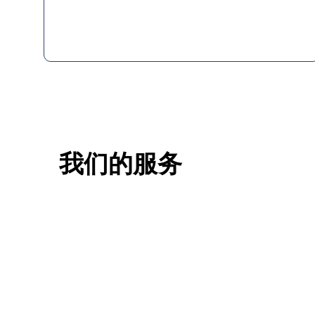
我们的服务
一站式香港升学服务
香港移
申请规划/背景提升/名校攻略
低门槛，