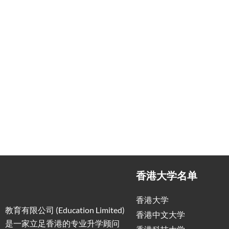
一站式香港升学服务
香港移
申请规划/背景提升/名校攻略
低门槛，
香港大学名单
香港大学
教育有限公司 (Education Limited)
香港中文大学
是一家立足香港的专业升学顾问