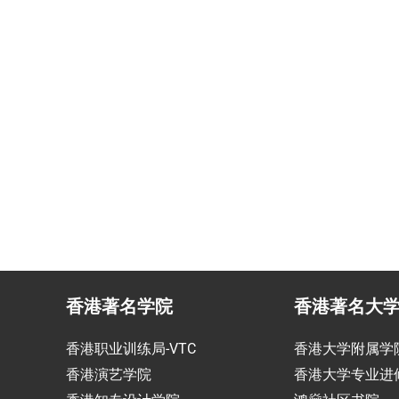
民咨询
香港生活管家
投资少的移居方式规划
为赴港学生免费提供生活援
香港著名学院
香港著名大
香港职业训练局-VTC
香港大学附属学
香港演艺学院
香港大学专业进