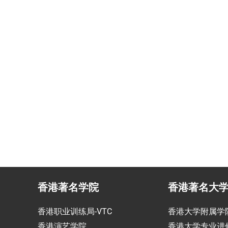
民咨询
香港生活管家
投资少的移居方式规划
为赴港学生免费提供生活援
香港著名学院
香港著名大
香港职业训练局-VTC
香港大学附属学
香港演艺学院
香港大学专业进