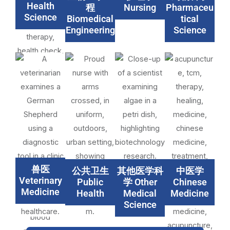
Health
程
Nursing
Pharmaceu
Science
Biomedical
tical
Engineering
Science
兽医
公共卫生
其他医学科
中医学
Veterinary
Public
学 Other
Chinese
Medicine
Health
Medical
Medicine
Science