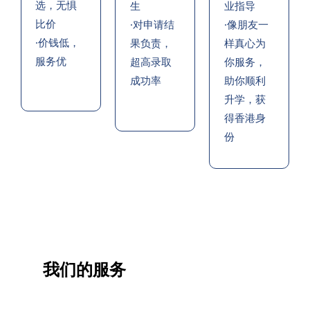
选，无惧
生
业指导
比价
·对申请结
·像朋友一
·价钱低，
果负责，
样真心为
服务优
超高录取
你服务，
成功率
助你顺利
升学，获
得香港身
份
我们的服务