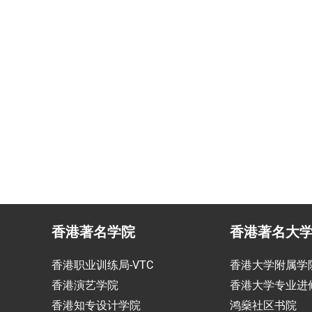
民咨询
香港生活管家
投资少的移居方式规划
为赴港学生免费提供生活援
香港著名学院
香港著名大
香港职业训练局-VTC
香港大学附属学
香港演艺学院
香港大学专业进
香港知专设计学院
鸿燊社区书院