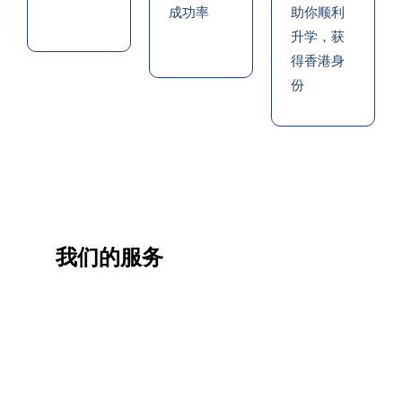
成功率
助你顺利
升学，获
得香港身
份
我们的服务
一站
香港
香港
职业
式香
移民
生活
提升
港升
咨询
管家
计划