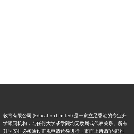
学服
务
低门
为赴港
指导留
槛，投
学生免
学生提
资少的
费提供
高职场
申请规
移居方
生活援
竞争力
划/背景
式规划
助
提升/名
校攻略
教育有限公司 (Education Limited) 是一家立足香港的专业升
学顾问机构，
与
任何大学或学院均无隶属或代表关系。所有
升学安排必须通过正规申请途径进行，市面上所谓“内部推