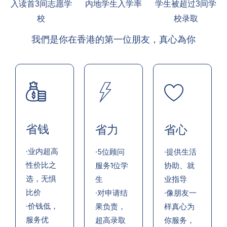
入读首3间志愿学
内地学生入学率
学生被超过3间学
校
校录取
我們是你在香港的第一位朋友，真心為你
省钱
省力
省心
·业内超高
·5位顾问
·提供生活
性价比之
服务1位学
协助、就
选，无惧
生
业指导
比价
·对申请结
·像朋友一
·价钱低，
果负责，
样真心为
服务优
超高录取
你服务，