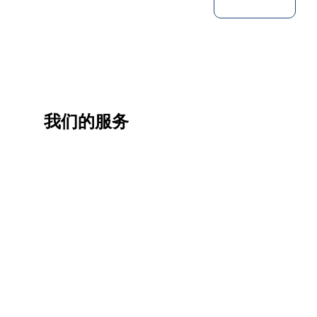
我们的服务
一站
香港
香港
职业
式香
移民
生活
提升
港升
咨询
管家
计划
学服
务
低门
为赴港
指导留
槛，投
学生免
学生提
资少的
费提供
高职场
申请规