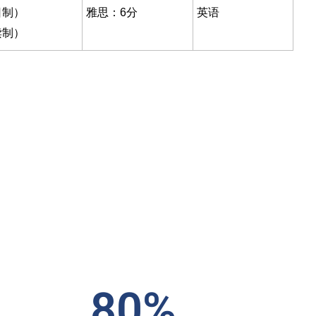
日制）
雅思：6分
英语
读制）
80%