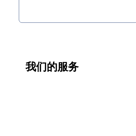
我们的服务
一站式香港升学服务
香港移
申请规划/背景提升/名校攻略
低门槛，