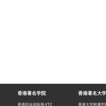
民咨询
香港生活管家
投资少的移居方式规划
为赴港学生免费提供生活援
香港著名学院
香港著名大
香港职业训练局-VTC
香港大学附属学