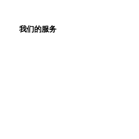
我们的服务
一站
香港
香港
职业
式香
移民
生活
提升
港升
咨询
管家
计划
学服
务
低门
为赴港
指导留
槛，投
学生免
学生提
资少的
费提供
高职场
申请规
移居方
生活援
竞争力
划/背景
式规划
助
提升/名
校攻略