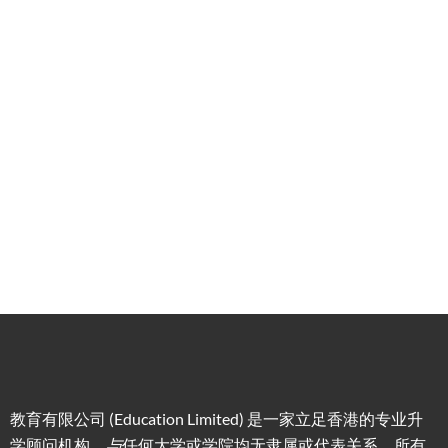
港升
咨询
管家
计划
学服
务
低门
为赴港
指导留
槛，投
学生免
学生提
资少的
费提供
高职场
申请规
移居方
生活援
竞争力
划/背景
式规划
助
提升/名
校攻略
教育有限公司 (Education Limited) 是一家立足香港的专业升
学顾问机构，
与
任何大学或学院均无隶属或代表关系。所有