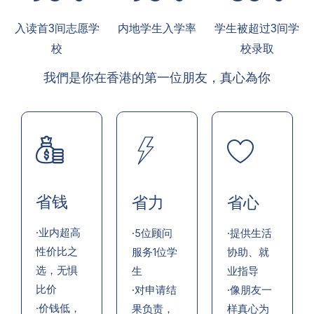
入读首3间志愿学
内地学生入学率
学生被超过3间学
校
校录取
我們是你在香港的第一位朋友，真心為你
省钱
省力
省心
·业内超高
·5位顾问
·提供生活
性价比之
服务1位学
协助、就
选，无惧
生
业指导
比价
·对申请结
·像朋友一
·价钱低，
果负责，
样真心为