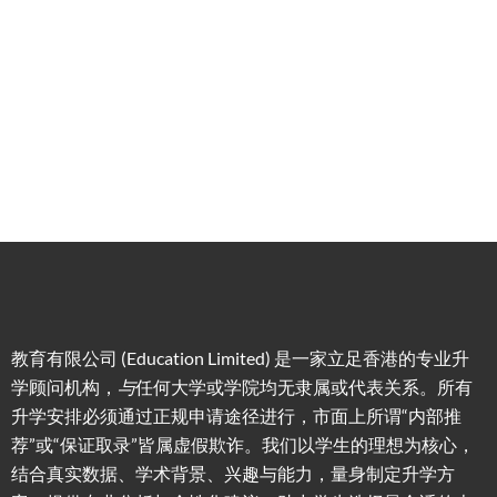
槛，投
学生免
学生提
资少的
费提供
高职场
申请规
移居方
生活援
竞争力
划/背景
式规划
助
提升/名
校攻略
教育有限公司 (Education Limited) 是一家立足香港的专业升
学顾问机构，
与
任何大学或学院均无隶属或代表关系。所有
升学安排必须通过正规申请途径进行，市面上所谓“内部推
荐”或“保证取录”皆属虚假欺诈。我们以学生的理想为核心，
结合真实数据、学术背景、兴趣与能力，量身制定升学方