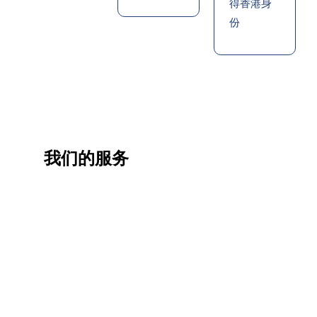
得香港身
份
我们的服务
一站
香港
香港
职业
式香
移民
生活
提升
港升
咨询
管家
计划
学服
务
低门
为赴港
指导留