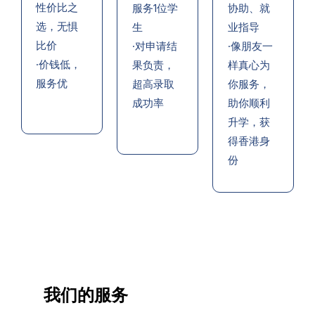
性价比之
服务1位学
协助、就
选，无惧
生
业指导
比价
·对申请结
·像朋友一
·价钱低，
果负责，
样真心为
服务优
超高录取
你服务，
成功率
助你顺利
升学，获
得香港身
份
我们的服务