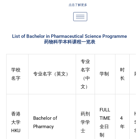
Skip
点击了解更多
to
content
List of Bachelor in Pharmaceutical Science Programme
药物科学本科课程一览表
专业
学校
名字
时
专业名字（英文）
学制
网
名字
（中
长
文）
FULL
香港
药剂
ht
Bachelor of
TIME
4
大学
学学
St
Pharmacy
全日
年
HKU
士
St
制