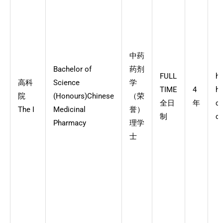
中药
Bachelor of
药剂
FULL
ht
高科
Science
学
TIME
4
he
院
(Honours)Chinese
（荣
全日
年
ch
The I
Medicinal
誉）
制
ca
Pharmacy
理学
士