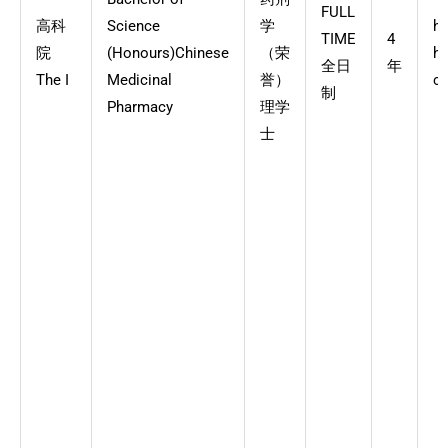
FULL
高科
Science
学
ht
TIME
4
院
(Honours)Chinese
（荣
he
全日
年
The I
Medicinal
誉）
ch
制
Pharmacy
理学
士