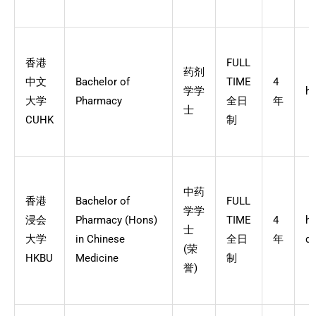
香港
FULL
药剂
中文
Bachelor of
TIME
4
学学
ht
大学
Pharmacy
全日
年
士
CUHK
制
中药
香港
Bachelor of
FULL
学学
浸会
Pharmacy (Hons)
TIME
4
ht
士
大学
in Chinese
全日
年
de
(荣
HKBU
Medicine
制
誉)