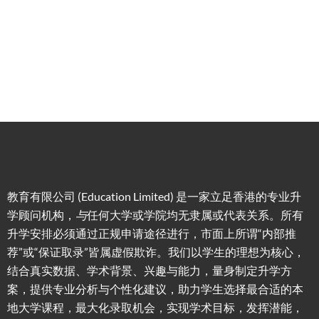
申请规
移居方
生活援
竞争力
划/背景
式规划
助
提升/名
校攻略
教育有限公司 (Education Limited) 是一家立足香港的专业升
学顾问机构，
与
任何大学或学院均无隶属或代表关系。所有
升学安排必须通过正规申请途径进行，市面上所谓“内部推
荐”或“保证取录”皆属虚假欺诈。我们以学生的理想为核心，
结合真实数据、学术背景、兴趣与能力，量身制定升学方
案，提供专业分析与个性化建议，助力学生选择最合适的本
地大学课程，最大化录取机会，实现学术目标，发挥潜能，