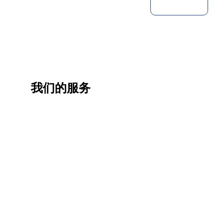
我们的服务
一站
香港
香港
职业
式香
移民
生活
提升
港升
咨询
管家
计划
学服
务
低门
为赴港
指导留
槛，投
学生免
学生提
资少的
费提供
高职场