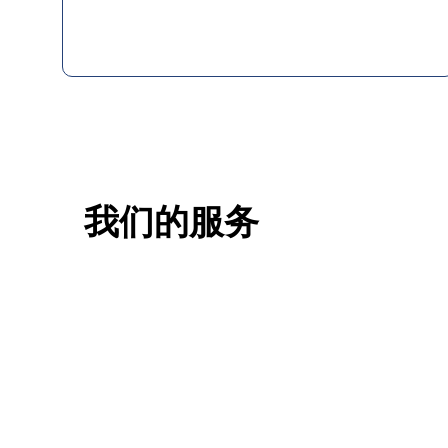
我们的服务
一站式香港升学服务
香港移
申请规划/背景提升/名校攻略
低门槛，