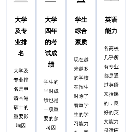
大学
大学
学生
英语
及专
四年
综合
能力
业排
的考
素质
各高校
名
试成
几乎所
现在越
绩
有专业
来越多
大学及
都是通
的学校
专业排
学生的
过英语
在招生
名是申
平时成
来授课
时除了
请香港
绩也是
的，良
看重学
硕士的
一项重
好的英
生的学
重要影
要的参
文能力
习能力
响因
考因
是适应