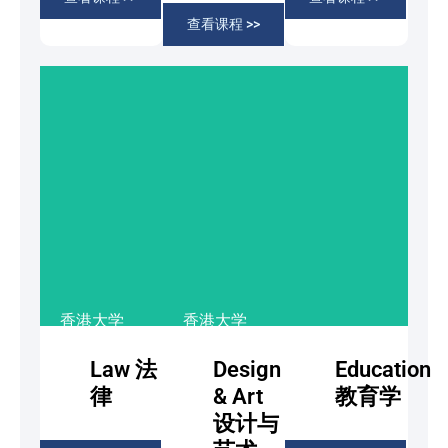
工大学
工大学
工大学
查看课程 >>
香港城市大
香港城市大
香港城市大
学
学
学
了解更
了解更
了解更
多
多
多
香港大学
香港大学
香港中文大
香港中文大
香港大学
Law 法
Design
Education
学
学
香港中文大
律
& Art
教育学
香港科技大
香港科技大
设计与
学
学 香港理
学 香港理