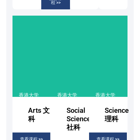
市大学
市大学
市大学
市大学
程 >>
了
了
了
了
解
解
解
解
更
更
更
更
多
多
多
多
香港大学
香港大学
香港大学
香港中文大
香港中文大
香港中文大
Arts 文
Social
Science
学
学
学
科
Science
理科
香港科技大
香港科技大
香港科技大
社科
学 香港理
学 香港理
学 香港理
查看课程 >>
查看课程 >>