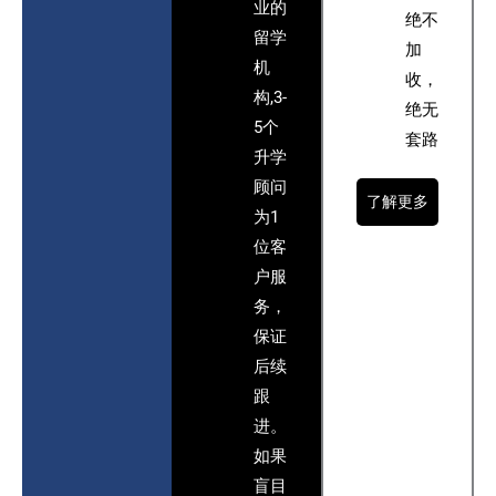
业的
绝不
留学
加
机
收，
构,3-
绝无
5个
套路
升学
顾问
了解更多
为1
位客
户服
务，
保证
后续
跟
进。
如果
盲目