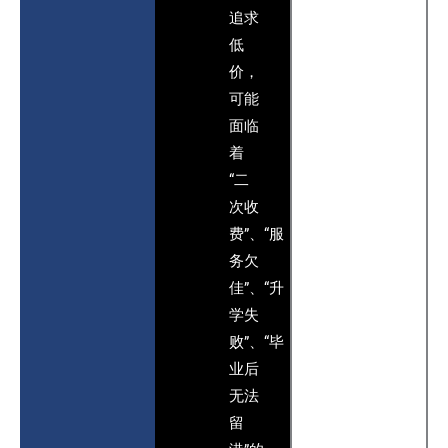
追求
低
价，
可能
面临
着
“二
次收
费”、“服
务欠
佳”、“升
学失
败”、“毕
业后
无法
留