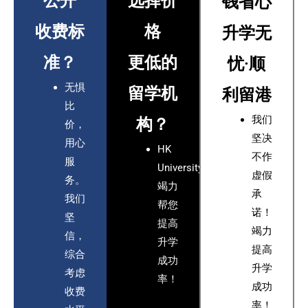
公开
选择价
钱省心
收费标
格
升学无
准？
更低的
忧·顺
无惧
留学机
利留港
比
我们
构？
价，
坚决
用心
HK
不作
服
University
虚假
务。
竭力
承
我们
帮您
诺！
坚
提高
竭力
信，
升学
提高
综合
成功
升学
考虑
率！
成功
收费
率！