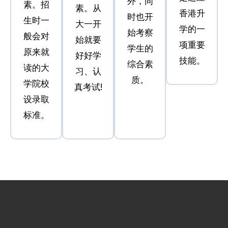
外，同
素。招
素。从
香港升
时也开
生时一
大一开
学的一
始考察
般会对
始就要
项重要
学生的
原来就
好好学
技能。
综合素
读的大
习、认
质。
学院校
真考试!
设录取
标准。