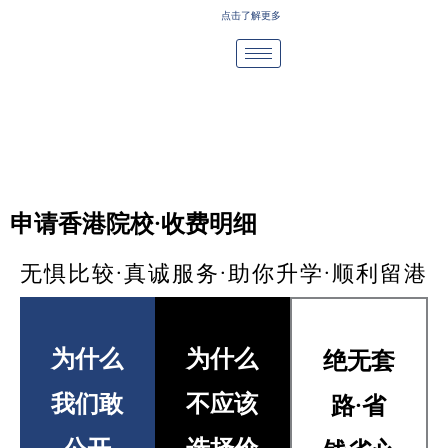
Skip
点击了解更多
to
content
申请香港院校·收费明细
无惧比较·真诚服务·助你升学·顺利留港
为什么
为什么
绝无套
我们敢
不应该
路·省