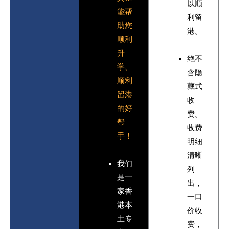
以顺
能帮
利留
助您
港。
顺利
升
绝不
学、
含隐
顺利
藏式
留港
收
的好
费。
帮
收费
手！
明细
清晰
我们
列
是一
出，
家香
一口
港本
价收
土专
费，