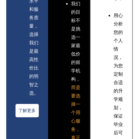
水平
我们
和服
的目
用心
务质
标不
分析
量，
是挑
您的
选择
选一
个人
我们
家最
情
是最
低价
况，
高性
的留
为您
价比
学机
定制
的明
构，
合适
智之
而是
的升
选。
要选
学规
择一
划，
了解更多
个用
保证
心服
毕业
务，
后可
真正