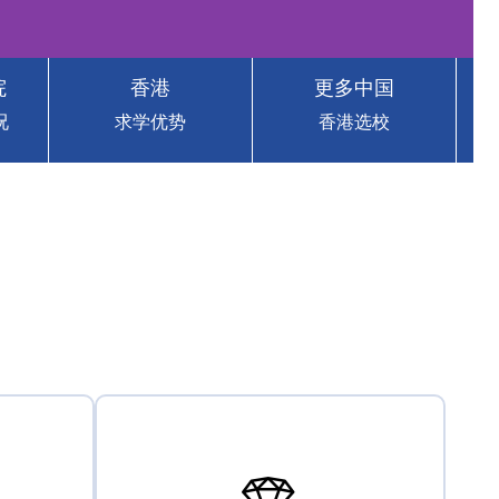
院
香港
更多中国
况
求学优势
香港选校