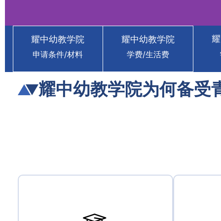
耀
耀中幼教学院
耀中幼教学院
香港耀中幼
申请条件/材料
学费/生活费
Yew Chung 
耀中幼教学院为何备受
Childhood 
省钱省力 · 读香港名校 
立即咨询