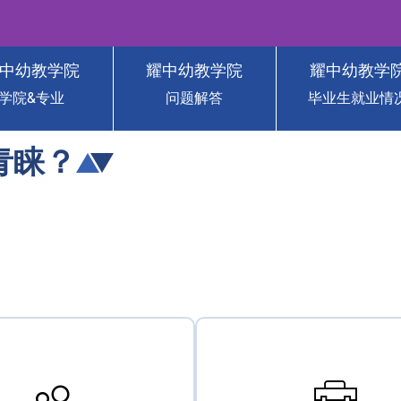
中幼教学院
耀中幼教学院
耀中幼教学
教学院
学院&专业
问题解答
毕业生就业情
College of Early
青睐？
Education (YCCECE)
· 获得香港身份