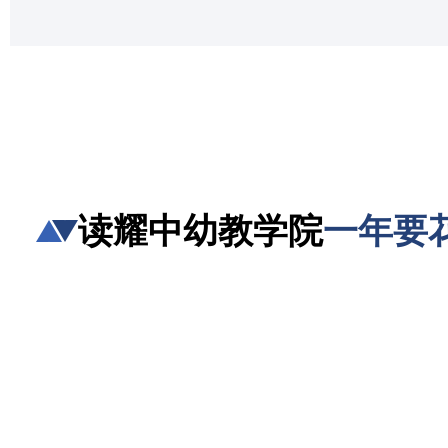
读耀中幼教学院
一年要