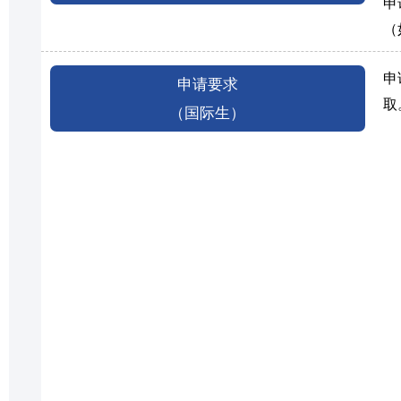
申
（
申
申请要求
取
（国际生）