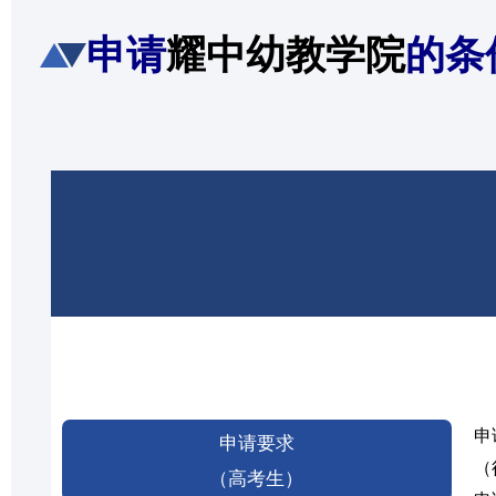
申请
耀中幼教学院
的条
申
申请要求
（
（高考生）