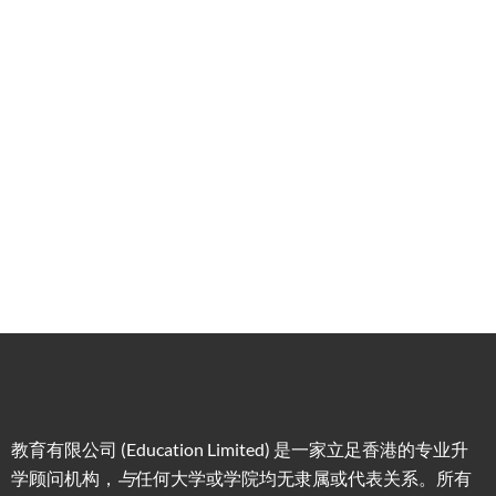
港升
咨询
管家
计划
学服
务
低门
为赴港
指导留
槛，投
学生免
学生提
资少的
费提供
高职场
申请规
移居方
生活援
竞争力
划/背景
式规划
助
提升/名
校攻略
教育有限公司 (Education Limited) 是一家立足香港的专业升
学顾问机构，
与
任何大学或学院均无隶属或代表关系。所有