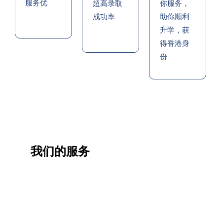
服务优
超高录取
你服务，
成功率
助你顺利
升学，获
得香港身
份
我们的服务
一站
香港
香港
职业
式香
移民
生活
提升