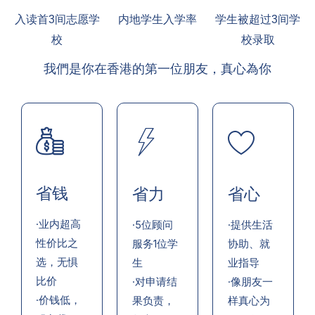
入读首3间志愿学
内地学生入学率
学生被超过3间学
校
校录取
我們是你在香港的第一位朋友，真心為你
省钱
省力
省心
·业内超高
·5位顾问
·提供生活
性价比之
服务1位学
协助、就
选，无惧
生
业指导
比价
·对申请结
·像朋友一
·价钱低，
果负责，
样真心为