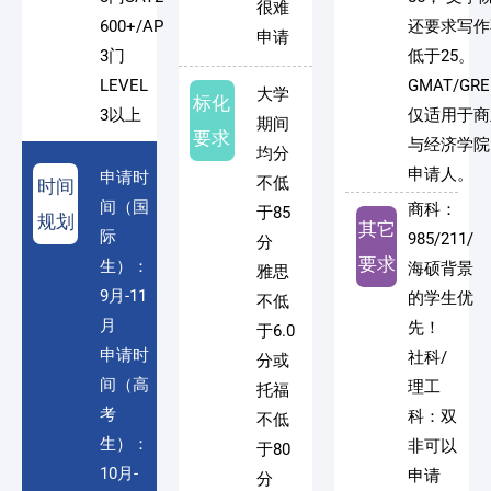
很难
600+/AP
还要求写作
申请
3门
低于25。
LEVEL
GMAT/GR
大学
标化
3以上
仅适用于商
期间
要求
与经济学院
均分
申请人。
申请时
不低
时间
间（国
商科：
于85
规划
其它
际
985/211/
分
要求
生）：
海硕背景
雅思
9月-11
的学生优
不低
月
先！
于6.0
申请时
社科/
分或
间（高
理工
托福
考
科：双
不低
生）：
非可以
于80
10月-
申请
分