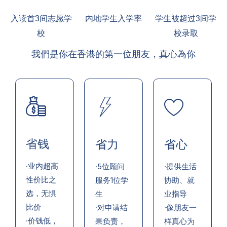
入读首3间志愿学
内地学生入学率
学生被超过3间学
校
校录取
我們是你在香港的第一位朋友，真心為你
省钱
省力
省心
·业内超高
·5位顾问
·提供生活
性价比之
服务1位学
协助、就
选，无惧
生
业指导
比价
·对申请结
·像朋友一
·价钱低，
果负责，
样真心为