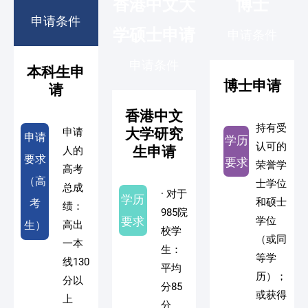
香港中文大
博士
申请条件
学硕士申请
申请条件
申请条件
本科生申
博士申请
请
香港中文
持有受
申请
大学研究
申请
学历
认可的
生申请
人的
要求
要求
荣誉学
高考
（高
士学位
总成
· 对于
学历
和硕士
考
绩：
985院
要求
学位
生）
高出
校学
（或同
一本
生：
等学
线130
平均
历）；
分以
分85
或获得
上
分