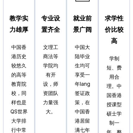
教学实
专业设
就业前
求学性
力雄厚
置齐全
景广阔
价比较
高
中国香
文理工
中国大
港历史
商法等
陆毕业
学制
较悠久
学院均
生均可
短、费
的高等
有开
享受一
用合
教育院
设，师
年Iang
理。中
校，同
资团队
签证政
国香港
样也是
力量强
策，在
授课型
QS世界
大。
中国香
硕士学
大学排
港居留
制一
行中常
满七年
年，整