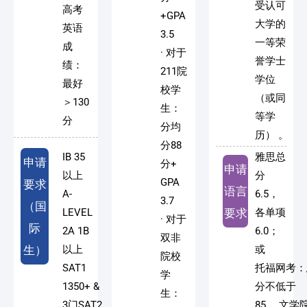
受认可
高考
+GPA
大学的
英语
3.5
一等荣
成
· 对于
誉学士
绩：
211院
学位
最好
校学
（或同
＞130
生：
等学
分
分均
历） 。
分88
IB 35
雅思总
申请
分+
申请
以上
分
GPA
要求
语言
A-
6.5，
3.7
（国
LEVEL
要求
各单项
· 对于
际
2A 1B
6.0；
双非
生）
以上
或
院校
SAT1
托福网考：
学
1350+ &
分不低于
生：
3门SAT2
85， 文学