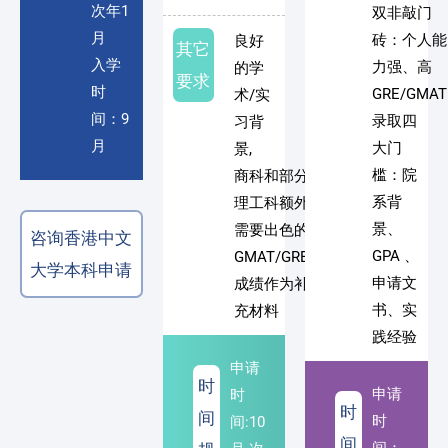
次年1
双非敲门
月
砖：个人能
良好
其它
入学
力强、高
的学
要求
时
GRE/GMAT
术/实
间：9
录取四
习背
月
大门
景,
槛：院
商科和部分
系背
理工科额外
景、
需要出色的
咨询香港中文
GPA 、
GMAT/GRE
大学本科申请
申请文
成绩作为补
书、实
充材料
践经验
申请
时
申请
时
时
间
时
间:10
间
间：