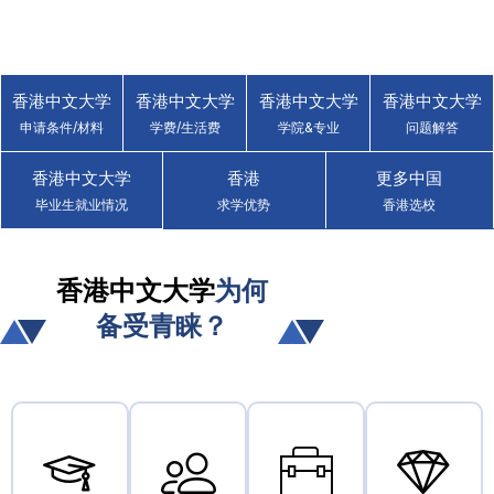
香港中文大学
香港中文大学
香港中文大学
香港中文大学
香港中文大学
申请条件/材料
学费/生活费
学院&专业
问题解答
The Chinese University
of Hong Kong (CUHK)
香港中文大学
香港
更多中国
毕业生就业情况
求学优势
香港选校
省钱省力 · 读香港名校 · 获得香港身份
香港中文大学
为何
立即咨询
备受青睐？