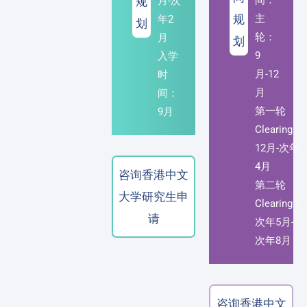
规
月-次
规
主
年2
划
轮：
月
划
9
入学
月-12
时
月
间：
第一轮
9月
Clearing：
12月-次年
4月
咨询香港中文
第二轮
大学研究生申
Clearing：
请
次年5月-
次年8月
咨询香港中文