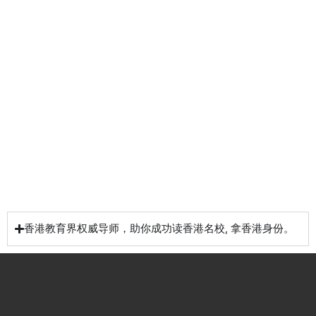
港升
咨询
管家
计划
学服
务
低门
为赴港
指导留
槛，投
学生免
学生提
资少的
费提供
高职场
申请规
移居方
生活援
竞争力
划/背景
式规划
助
提升/名
校攻略
香港教育界权威导师，助你成功读香港名校, 拿香港身份。