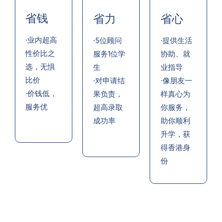
省钱
省力
省心
·业内超高
·5位顾问
·提供生活
性价比之
服务1位学
协助、就
选，无惧
生
业指导
比价
·对申请结
·像朋友一
·价钱低，
果负责，
样真心为
服务优
超高录取
你服务，
成功率
助你顺利
升学，获
得香港身
份