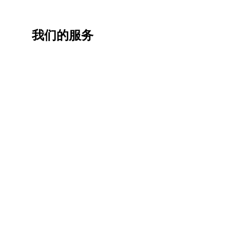
我们的服务
一站
香港
香港
职业
式香
移民
生活
提升
港升
咨询
管家
计划
学服
务
低门
为赴港
指导留
槛，投
学生免
学生提
资少的
费提供
高职场
申请规
移居方
生活援
竞争力
划/背景
式规划
助
提升/名
校攻略