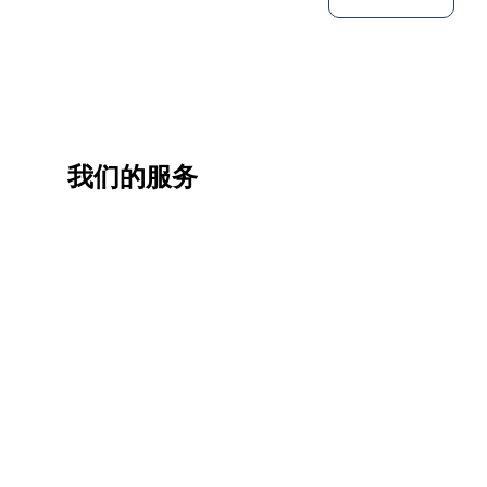
我们的服务
一站
香港
香港
职业
式香
移民
生活
提升
港升
咨询
管家
计划
学服
务
低门
为赴港
指导留
槛，投
学生免
学生提
资少的
费提供
高职场
申请规
移居方
生活援
竞争力