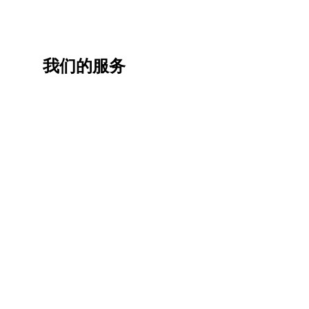
我们的服务
一站
香港
香港
职业
式香
移民
生活
提升
港升
咨询
管家
计划
学服
务
低门
为赴港
指导留
槛，投
学生免
学生提
资少的
费提供
高职场
申请规
移居方
生活援
竞争力
划/背景
式规划
助
提升/名
校攻略