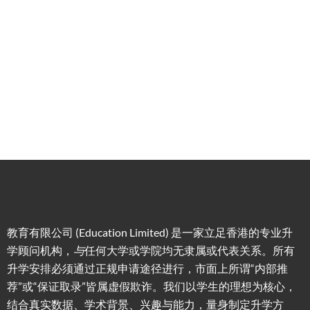
低门
为赴港
指导留
槛，投
学生免
学生提
资少的
费提供
高职场
申请规
移居方
生活援
竞争力
划/背景
式规划
助
提升/名
校攻略
教育有限公司 (Education Limited) 是一家立足香港的专业升
学顾问机构，
与
任何大学或学院均无隶属或代表关系。所有
升学安排必须通过正规申请途径进行，市面上所谓“内部推
荐”或“保证取录”皆属虚假欺诈。我们以学生的理想为核心，
结合真实数据、学术背景、兴趣与能力，量身制定升学方