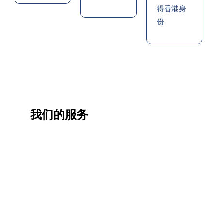
得香港身
份
我们的服务
一站
香港
香港
职业
式香
移民
生活
提升
港升
咨询
管家
计划
学服
务