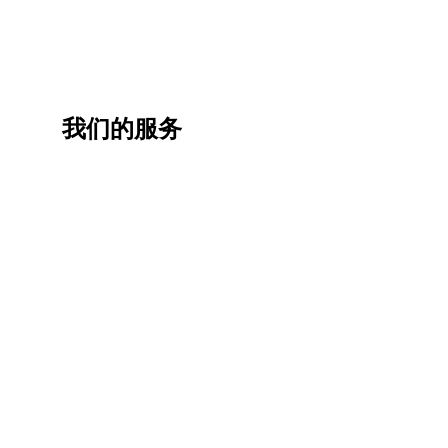
我们的服务
一站
香港
香港
职业
式香
移民
生活
提升
港升
咨询
管家
计划
学服
务
低门
为赴港
指导留
槛，投
学生免
学生提
资少的
费提供
高职场
申请规
移居方
生活援
竞争力
划/背景
式规划
助
提升/名