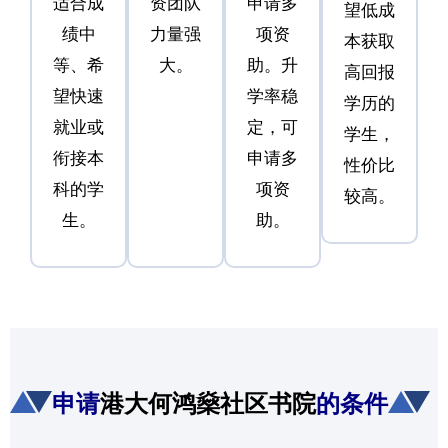
适合成
资团队
申请多
望低成
绩中
力量强
项资
本获取
等、希
大。
助。升
高回报
望快速
学率稳
学历的
就业或
定，可
学生，
衔接本
申请多
性价比
科的学
项资
较高。
生。
助。
申请
港大何鸿燊社区书院
的条件