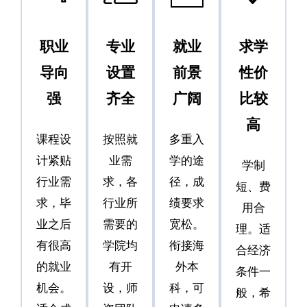
职业
专业
就业
求学
导向
设置
前景
性价
强
齐全
广阔
比较
高
课程设
按照就
多重入
计紧贴
业需
学的途
学制
行业需
求，各
径，成
短、费
求，毕
行业所
绩要求
用合
业之后
需要的
宽松。
理。适
有很高
学院均
衔接海
合经济
的就业
有开
外本
条件一
机会。
设，师
科，可
般，希