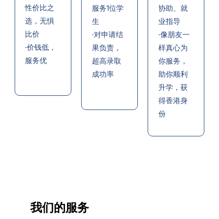
性价比之
服务1位学
协助、就
选，无惧
生
业指导
比价
·对申请结
·像朋友一
·价钱低，
果负责，
样真心为
服务优
超高录取
你服务，
成功率
助你顺利
升学，获
得香港身
份
我们的服务