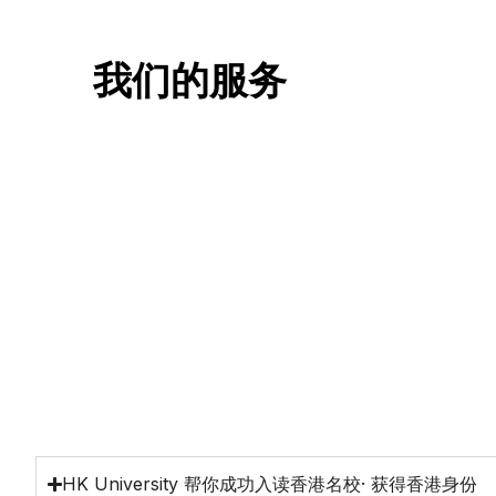
我们的服务
一站式香港升学服务
香港移
申请规划/背景提升/名校攻略
低门槛，
HK University 帮你成功入读香港名校· 获得香港身份