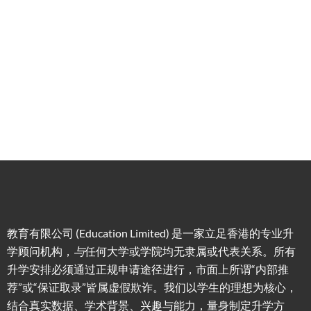
低门
为赴港
指导留
槛，投
学生免
学生提
资少的
费提供
高职场
申请规
移居方
生活援
竞争力
划/背景
式规划
助
提升/名
校攻略
教育有限公司 (Education Limited) 是一家立足香港的专业升
学顾问机构，
与
任何大学或学院均无隶属或代表关系。所有
升学安排必须通过正规申请途径进行，市面上所谓“内部推
荐”或“保证取录”皆属虚假欺诈。我们以学生的理想为核心，
结合真实数据、学术背景、兴趣与能力，量身制定升学方