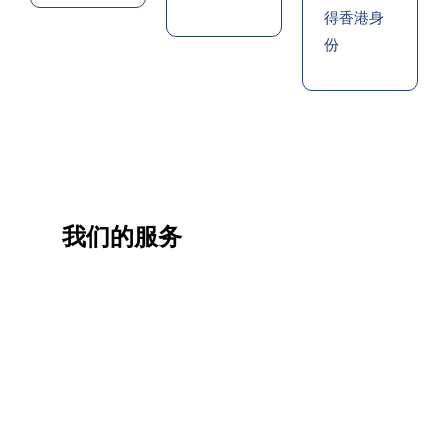
得香港身
份
我们的服务
一站
香港
香港
职业
式香
移民
生活
提升
港升
咨询
管家
计划
学服
务