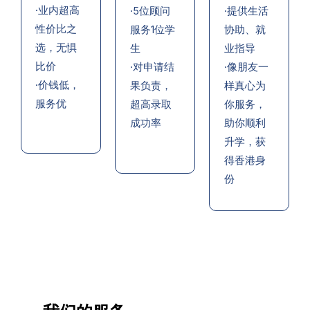
·业内超高
·5位顾问
·提供生活
性价比之
服务1位学
协助、就
选，无惧
生
业指导
比价
·对申请结
·像朋友一
·价钱低，
果负责，
样真心为
服务优
超高录取
你服务，
成功率
助你顺利
升学，获
得香港身
份