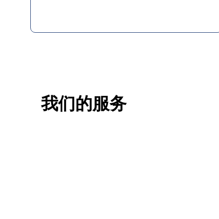
我们的服务
一站式香港升学服务
香港移
申请规划/背景提升/名校攻略
低门槛，