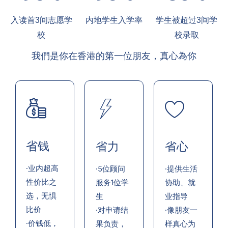
入读首3间志愿学
内地学生入学率
学生被超过3间学
校
校录取
我們是你在香港的第一位朋友，真心為你
省钱
省力
省心
·业内超高
·5位顾问
·提供生活
性价比之
服务1位学
协助、就
选，无惧
生
业指导
比价
·对申请结
·像朋友一
·价钱低，
果负责，
样真心为