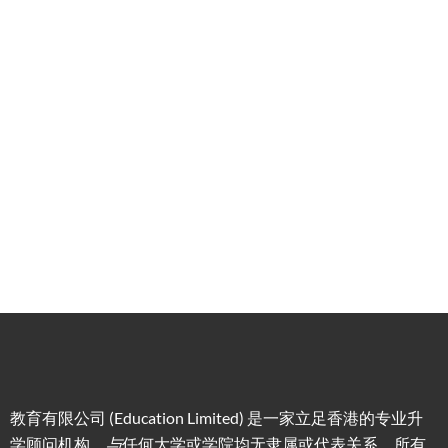
港升
咨询
管家
计划
学服
务
低门
为赴港
指导留
槛，投
学生免
学生提
资少的
费提供
高职场
申请规
移居方
生活援
竞争力
划/背景
式规划
助
提升/名
校攻略
教育有限公司 (Education Limited) 是一家立足香港的专业升
学顾问机构，
与
任何大学或学院均无隶属或代表关系。所有