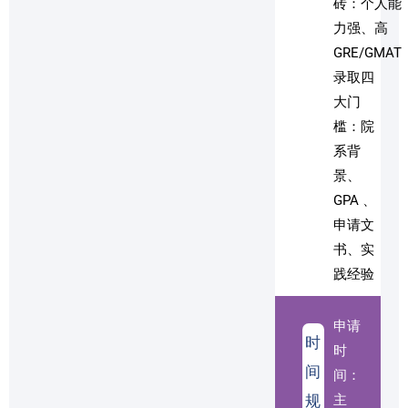
砖：个人能
力强、高
GRE/GMAT
录取四
大门
槛：院
系背
景、
GPA 、
申请文
书、实
践经验
申请
时
时
间
间：
规
主