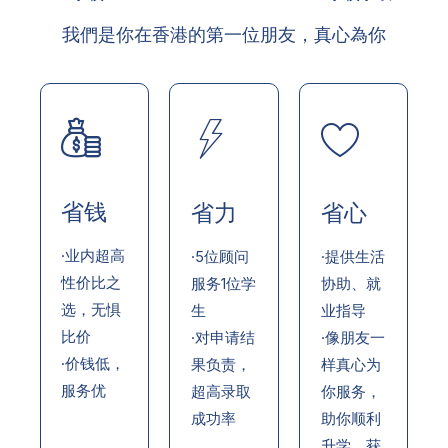
我們是你在香港的第一位朋友，真心為你
省钱
省力
省心
·业内超高
·5位顾问
·提供生活
性价比之
服务1位学
协助、就
选，无惧
生
业指导
比价
·对申请结
·像朋友一
·价钱低，
果负责，
样真心为
服务优
超高录取
你服务，
成功率
助你顺利
升学，获