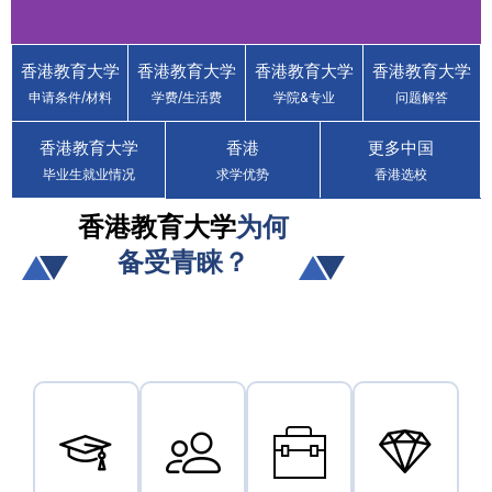
香港教育大学
香港教育大学
香港教育大学
香港教育大学
香港教育大学
申请条件/材料
学费/生活费
学院&专业
问题解答
The Education
University of Hong
香港教育大学
香港
更多中国
Kong (EdUHK)
毕业生就业情况
求学优势
香港选校
省钱省力 · 读香港名校 · 获得香港身
香港教育大学
为何
份
备受青睐？
立即咨询