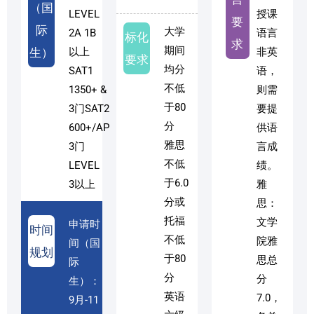
（国
LEVEL
授课
要
际
大学
2A 1B
语言
标化
求
期间
生）
以上
非英
要求
均分
SAT1
语，
不低
1350+ &
则需
于80
3门SAT2
要提
分
600+/AP
供语
雅思
3门
言成
不低
LEVEL
绩。
于6.0
3以上
雅
分或
思：
托福
文学
申请时
时间
不低
院雅
间（国
规划
于80
思总
际
分
分
生）：
英语
7.0，
9月-11