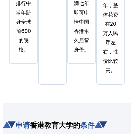
排行中
满七年
年，整
常年跻
即可申
体花费
身全球
请中国
在20
前600
香港永
万人民
的院
久居留
币左
校。
身份。
右，性
价比较
高。
申请
香港教育大学的
条件