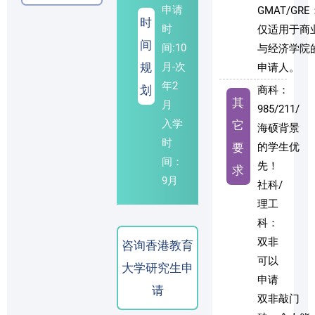
申请
GMAT/GRE
时
时
仅适用于商
间
间:10
与经济学院
规
月-次
申请人。
年2
划
商科：
其
月
985/211/
入学
它
海硕背景
时
要
的学生优
间：
先！
求
9月
社科/
理工
科：
双非
咨询香港教育
可以
大学研究生申
申请
请
双非敲门