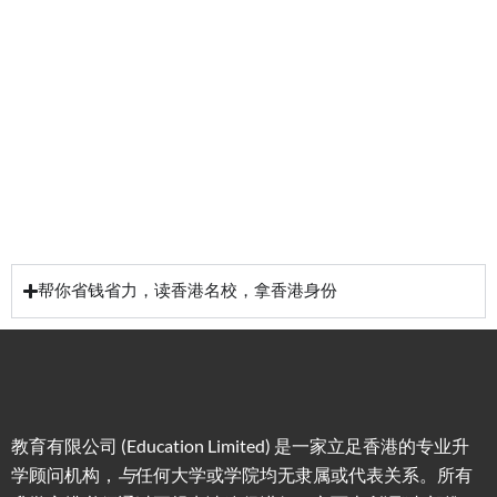
低门
为赴港
指导留
槛，投
学生免
学生提
资少的
费提供
高职场
申请规
移居方
生活援
竞争力
划/背景
式规划
助
提升/名
校攻略
帮你省钱省力，读香港名校，拿香港身份
教育有限公司 (Education Limited) 是一家立足香港的专业升
学顾问机构，
与
任何大学或学院均无隶属或代表关系。所有