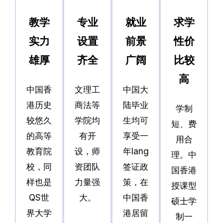
教学
专业
就业
求学
实力
设置
前景
性价
雄厚
齐全
广阔
比较
高
中国香
文理工
中国大
港历史
商法等
陆毕业
学制
较悠久
学院均
生均可
短、费
的高等
有开
享受一
用合
教育院
设，师
年Iang
理。中
校，同
资团队
签证政
国香港
样也是
力量强
策，在
授课型
QS世
大。
中国香
硕士学
界大学
港居留
制一