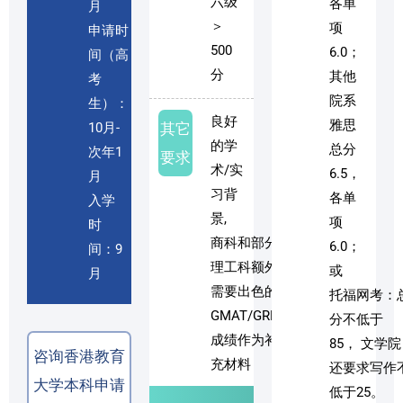
六级
各单
月
＞
项
申请时
500
6.0；
间（高
分
其他
考
院系
生）：
良好
雅思
10月-
其它
的学
总分
次年1
要求
术/实
6.5，
月
习背
各单
入学
景,
项
时
商科和部分
6.0；
间：9
理工科额外
或
月
需要出色的
托福网考：
GMAT/GRE
分不低于
成绩作为补
85， 文学院
咨询香港教育
充材料
还要求写作
大学本科申请
低于25。