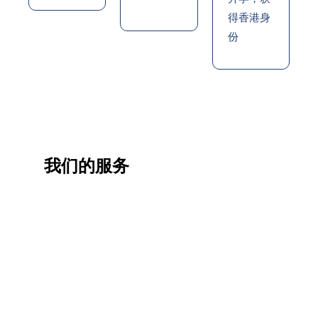
得香港身
份
我们的服务
一站
香港
香港
职业
式香
移民
生活
提升
港升
咨询
管家
计划
学服
务