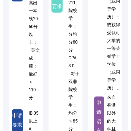
（或同
211
高出
要求
等学
院校
一本
历）；
学
线20-
或获得
生：
50分
受认可
分均
以
大学的
分80
上；
一等荣
分+
· 英文
誉学士
GPA
成
学位
3.0
绩：
（或同
· 对于
最好
等学
双非
＞
历） 。
院校
110
学
来自
分
申
生：
香港
请
IB 35
均分
以外
申请
以上
＞85
语
的大
要求
A-
分
学且
言