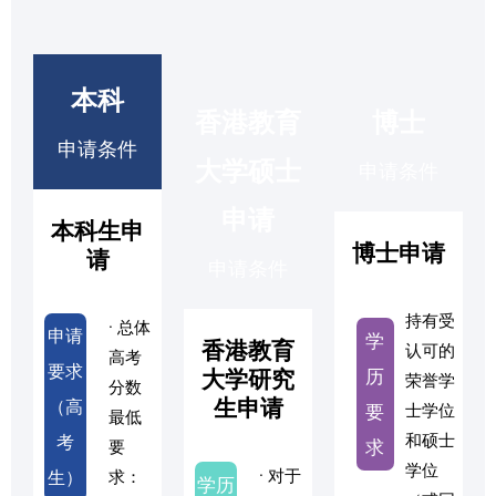
本科
香港教育
博士
申请条件
大学硕士
申请条件
申请
本科生申
博士申请
请
申请条件
持有受
· 总体
申请
学
香港教育
认可的
高考
要求
历
大学研究
荣誉学
分数
生申请
（高
要
士学位
最低
和硕士
考
求
要
学位
· 对于
生）
求：
学历