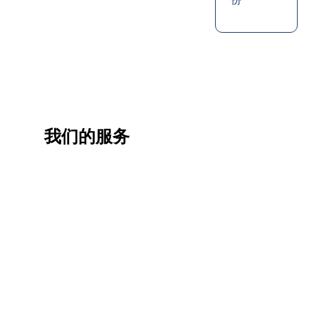
我们的服务
一站
香港
香港
职业
式香
移民
生活
提升
港升
咨询
管家
计划
学服
务
低门
为赴港
指导留
槛，投
学生免
学生提