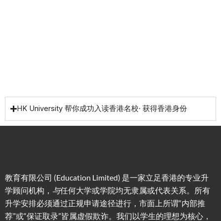
资少的
费提供
高职场
申请规
移居方
生活援
竞争力
划/背景
式规划
助
提升/名
校攻略
HK University 帮你成功入读香港名校· 获得香港身份
教育有限公司 (Education Limited) 是一家立足香港的专业升
学顾问机构，
与
任何大学或学院均无隶属或代表关系。所有
升学安排必须通过正规申请途径进行，市面上所谓“内部推
荐”或“保证取录”皆属虚假欺诈。我们以学生的理想为核心，