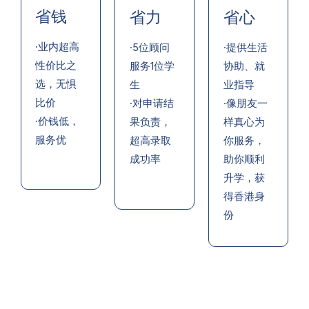
省钱
省力
省心
·业内超高
·5位顾问
·提供生活
性价比之
服务1位学
协助、就
选，无惧
生
业指导
比价
·对申请结
·像朋友一
·价钱低，
果负责，
样真心为
服务优
超高录取
你服务，
成功率
助你顺利
升学，获
得香港身
份