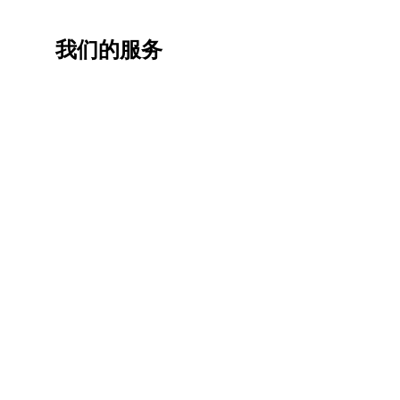
我们的服务
一站
香港
香港
职业
式香
移民
生活
提升
港升
咨询
管家
计划
学服
务
低门
为赴港
指导留
槛，投
学生免
学生提
资少的
费提供
高职场
申请规
移居方
生活援
竞争力
划/背景
式规划
助
提升/名
校攻略