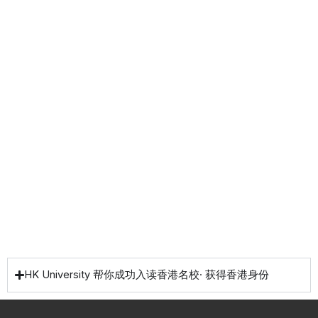
一站
香港
香港
职业
式香
移民
生活
提升
港升
咨询
管家
计划
学服
务
低门
为赴港
指导留
槛，投
学生免
学生提
资少的
费提供
高职场
申请规
移居方
生活援
竞争力
划/背景
式规划
助
提升/名
校攻略
HK University 帮你成功入读香港名校· 获得香港身份