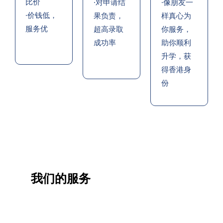
比价
·对申请结
·像朋友一
·价钱低，
果负责，
样真心为
服务优
超高录取
你服务，
成功率
助你顺利
升学，获
得香港身
份
我们的服务