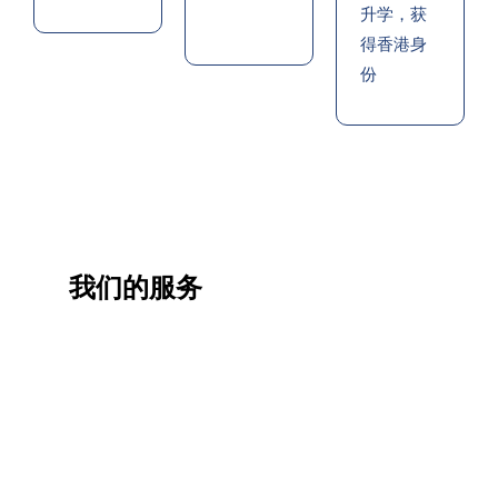
升学，获
得香港身
份
我们的服务
一站
香港
香港
职业
式香
移民
生活
提升
港升
咨询
管家
计划
学服