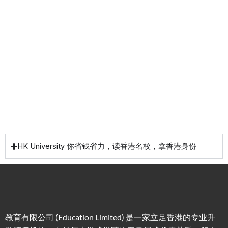
务
低门
为赴港
指导留
槛，投
学生免
学生提
资少的
费提供
高职场
申请规
移居方
生活援
竞争力
划/背景
式规划
助
提升/名
校攻略
HK University 你省钱省力，读香港名校，拿香港身份
教育有限公司 (Education Limited) 是一家立足香港的专业升