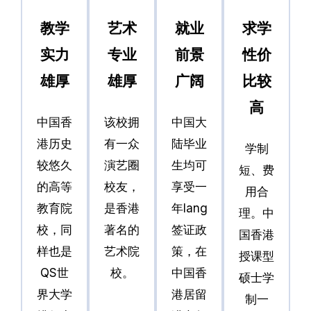
教学
艺术
就业
求学
实力
专业
前景
性价
雄厚
雄厚
广阔
比较
高
中国香
该校拥
中国大
港历史
有一众
陆毕业
学制
较悠久
演艺圈
生均可
短、费
的高等
校友，
享受一
用合
教育院
是香港
年Iang
理。中
校，同
著名的
签证政
国香港
样也是
艺术院
策，在
授课型
QS世
校。
中国香
硕士学
界大学
港居留
制一