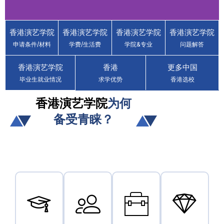
香港演艺学院
香港演艺学院
香港演艺学院
香港演艺学院
香港演艺学院 The
申请条件/材料
学费/生活费
学院&专业
问题解答
Hong Kong
Academy for
香港演艺学院
香港
更多中国
Performing Arts
毕业生就业情况
求学优势
香港选校
(HKAPA)
香港演艺学院
为何
省钱省力 · 读香港名校 · 获得香港身
备受青睐？
份
立即咨询