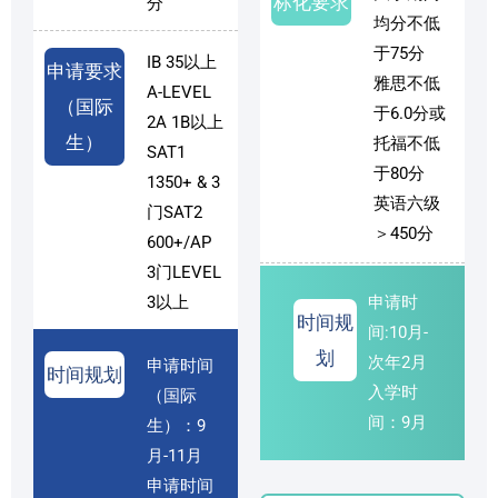
标化要求
分
均分不低
于75分
IB 35以上
申请要求
雅思不低
A-LEVEL
（国际
于6.0分或
2A 1B以上
生）
托福不低
SAT1
于80分
1350+ & 3
英语六级
门SAT2
＞450分
600+/AP
3门LEVEL
3以上
申请时
时间规
间:10月-
划
次年2月
申请时间
时间规划
入学时
（国际
间：9月
生）：9
月-11月
申请时间