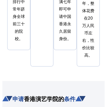
排行中
满七年
年，整
常年跻
即可申
体花费
身全球
请中国
在20
前三十
香港永
万人民
的院
久居留
币左
校。
身份。
右，性
价比较
高。
申请
香港演艺学院的
条件