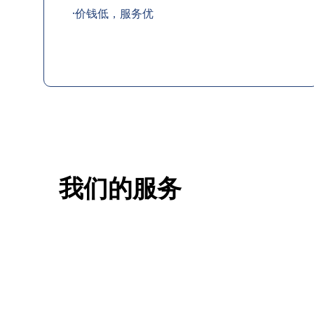
·价钱低，服务优
我们的服务
一站式香港升学服务
香港移
申请规划/背景提升/名校攻略
低门槛，