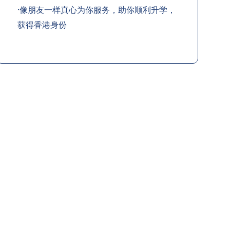
·像朋友一样真心为你服务，助你顺利升学，
获得香港身份
职业提升计划
助
指导留学生提高职场竞争力