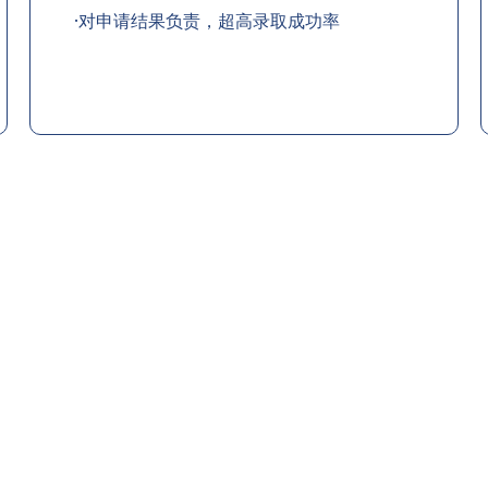
·对申请结果负责，超高录取成功率
民咨询
香港生活管家
投资少的移居方式规划
为赴港学生免费提供生活援