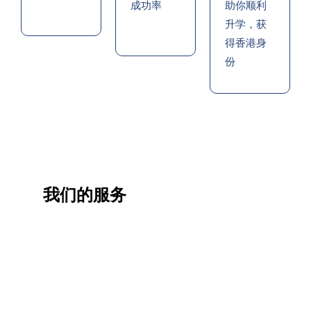
成功率
助你顺利
升学，获
得香港身
份
我们的服务
一站
香港
香港
职业
式香
移民
生活
提升
港升
咨询
管家
计划