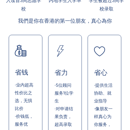
入读首3间志愿学
内地学生入学率
学生被超过3间学
校
校录取
我們是你在香港的第一位朋友，真心為你
省钱
省力
省心
·业内超高
·5位顾问
·提供生活
性价比之
服务1位学
协助、就
选，无惧
生
业指导
比价
·对申请结
·像朋友一
·价钱低，
果负责，
样真心为
服务优
超高录取
你服务，