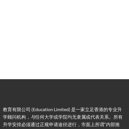
学服
务
低门
为赴港
指导留
槛，投
学生免
学生提
资少的
费提供
高职场
申请规
移居方
生活援
竞争力
划/背景
式规划
助
提升/名
校攻略
教育有限公司 (Education Limited) 是一家立足香港的专业升
学顾问机构，
与
任何大学或学院均无隶属或代表关系。所有
升学安排必须通过正规申请途径进行，市面上所谓“内部推