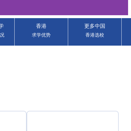
学
香港
更多中国
况
求学优势
香港选校