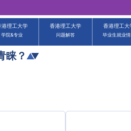
香港理工大学
香港理工大学
香港理工大
The Hong Kong
学院&专业
问题解答
毕业生就业情
c University (PolyU)
青睐？
· 获得香港身份