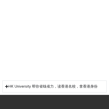
式香
移民
生活
提升
港升
咨询
管家
计划
学服
务
低门
为赴港
指导留
槛，投
学生免
学生提
资少的
费提供
高职场
申请规
移居方
生活援
竞争力
划/背景
式规划
助
提升/名
校攻略
HK University 帮你省钱省力，读香港名校，拿香港身份