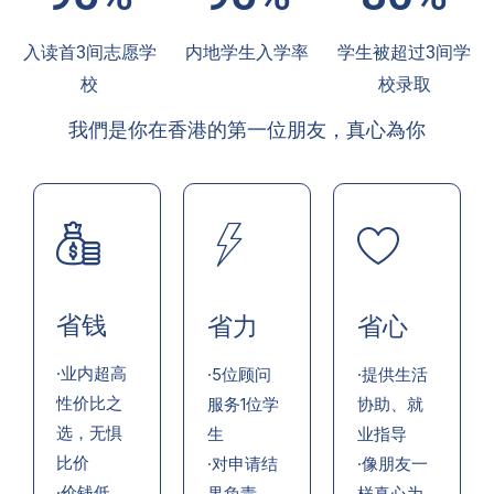
入读首3间志愿学
内地学生入学率
学生被超过3间学
校
校录取
我們是你在香港的第一位朋友，真心為你
省钱
省力
省心
·业内超高
·5位顾问
·提供生活
性价比之
服务1位学
协助、就
选，无惧
生
业指导
比价
·对申请结
·像朋友一
·价钱低，