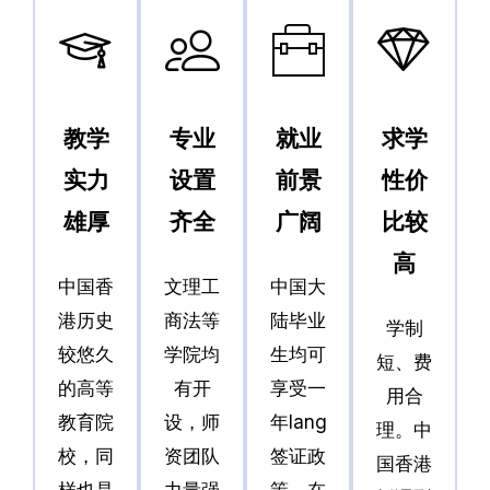
教学
专业
就业
求学
实力
设置
前景
性价
雄厚
齐全
广阔
比较
高
中国香
文理工
中国大
港历史
商法等
陆毕业
学制
较悠久
学院均
生均可
短、费
的高等
有开
享受一
用合
教育院
设，师
年Iang
理。中
校，同
资团队
签证政
国香港
样也是
力量强
策，在