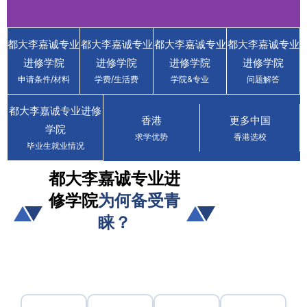
都大李嘉诚专业
都大李嘉诚专业
都大李嘉诚专业
都大李嘉诚专业
香港都会大学李嘉
进修学院
进修学院
进修学院
进修学院
诚专业进修学院
申请条件/材料
学费/生活费
学院&专业
问题解答
Hong Kong
Metropolitan
都大李嘉诚专业进修
University Li Ka
香港
更多中国
学院
Shing School of
求学优势
香港选校
毕业生就业情况
Professional and
Continuing
都大李嘉诚专业进
Education (LiPACE)
修学院
为何备受青
省钱省力 · 读香港名校 · 获得香港身
睐？
份
立即咨询