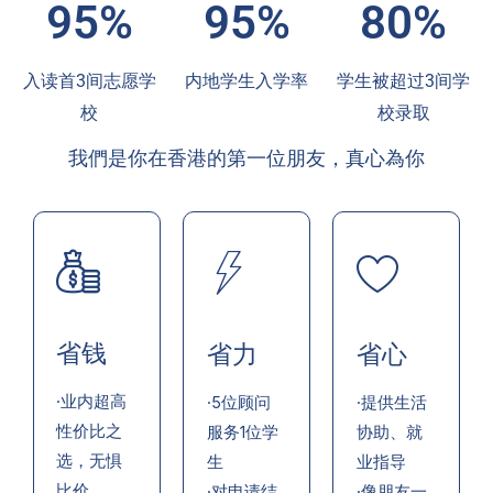
95%
95%
80%
入读首3间志愿学
内地学生入学率
学生被超过3间学
校
校录取
我們是你在香港的第一位朋友，真心為你
省钱
省力
省心
·业内超高
·5位顾问
·提供生活
性价比之
服务1位学
协助、就
选，无惧
生
业指导
比价
·对申请结
·像朋友一