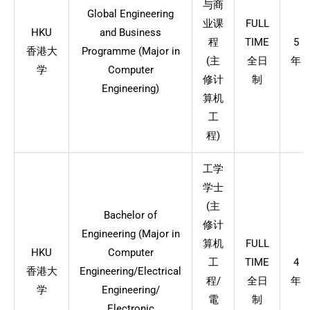
与商
Global Engineering
业课
FULL
HKU
and Business
程
TIME
5
香港大
Programme (Major in
(主
全日
年
学
Computer
修计
制
Engineering)
算机
工
程)
工学
学士
(主
Bachelor of
修计
Engineering (Major in
算机
FULL
HKU
Computer
工
TIME
4
香港大
Engineering/Electrical
程/
全日
年
学
Engineering/
電
制
Electronic