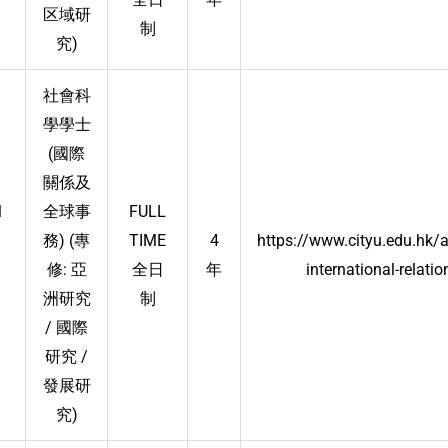
区域研
制
究)
社會科
學學士
(國際
關係及
l
全球事
FULL
務) (專
TIME
4
https://www.cityu.edu.hk
修: 亞
全日
年
international-relatio
洲研究
制
/ 國際
研究 /
發展研
究)