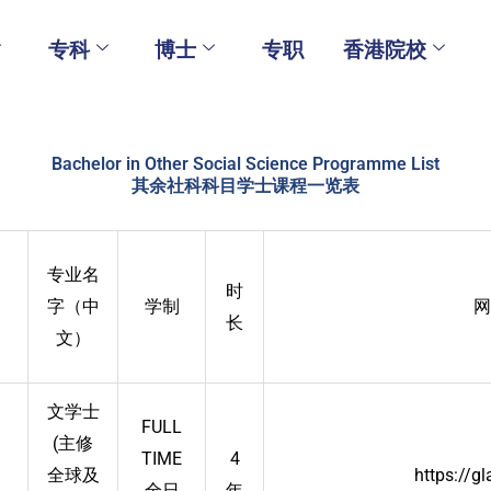
专科
博士
专职
香港院校
Bachelor in Other Social Science Programme List
其余社科科目学士课程一览表
专业名
时
字（中
学制
网
长
文）
文学士
FULL
(主修
a
TIME
4
全球及
https://gl
全日
年