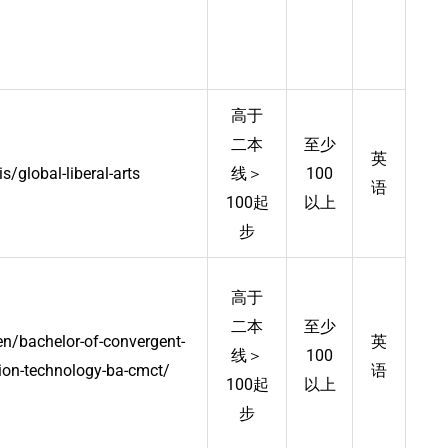
高于
二本
至少
英
/global-liberal-arts
线＞
100
语
100起
以上
步
高于
二本
至少
n/bachelor-of-convergent-
英
线＞
100
on-technology-ba-cmct/
语
100起
以上
步