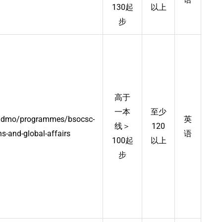
130起
以上
步
高于
一本
至少
/admo/programmes/bsocsc-
英
线＞
120
ns-and-global-affairs
语
100起
以上
步