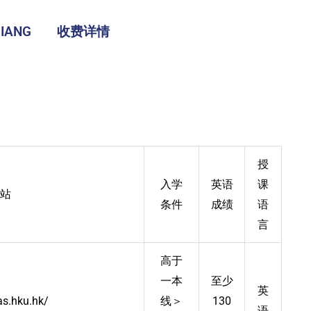
IANG
收费详情
授
入学
英语
课
站
条件
成绩
语
言
高于
一本
至少
英
as.hku.hk/
线＞
130
语