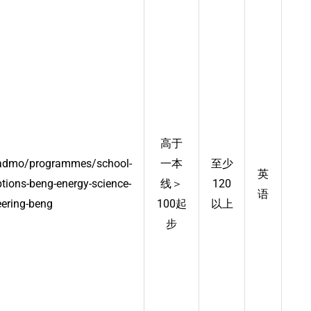
高于
/admo/programmes/school-
一本
至少
英
tions-beng-energy-science-
线＞
120
语
ering-beng
100起
以上
步