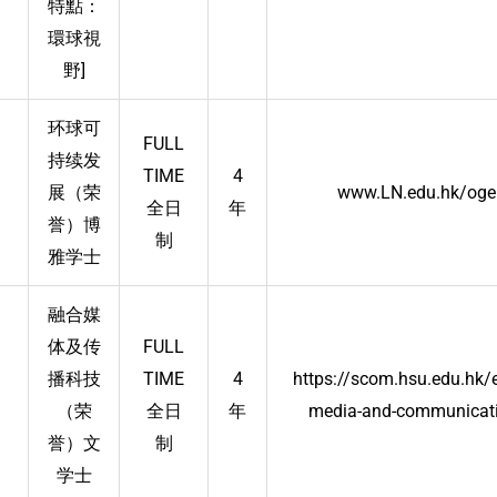
特點：
環球視
野]
环球可
FULL
持续发
TIME
4
展（荣
www.LN.edu.hk/ogeis
全日
年
誉）博
制
雅学士
融合媒
体及传
FULL
播科技
TIME
4
https://scom.hsu.edu.hk/e
（荣
全日
年
media-and-communicati
誉）文
制
学士