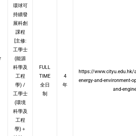
環球可
持續發
展科創
課程
[主修:
工學士
r
(能源
科學及
FULL
https://www.cityu.edu.hk
工程
TIME
4
energy-and-environment-op
學) /
全日
年
and-engine
工學士
制
(環境
科學及
工程
學)＋