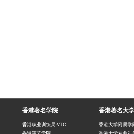
民咨询
香港生活管家
投资少的移居方式规划
为赴港学生免费提供生活援
香港著名学院
香港著名大
香港职业训练局-VTC
香港大学附属学
香港演艺学院
香港大学专业进