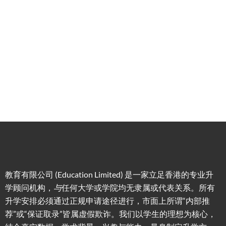
务
低门
为赴港
指导留
槛，投
学生免
学生提
资少的
费提供
高职场
申请规
移居方
生活援
竞争力
划/背景
式规划
助
提升/名
校攻略
教育有限公司 (Education Limited) 是一家立足香港的专业升
学顾问机构，
与
任何大学或学院均无隶属或代表关系。所有
升学安排必须通过正规申请途径进行，市面上所谓“内部推
荐”或“保证取录”皆属虚假欺诈。我们以学生的理想为核心，