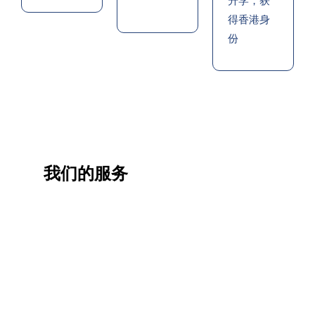
升学，获
得香港身
份
我们的服务
一站
香港
香港
职业
式香
移民
生活
提升
港升
咨询
管家
计划
学服